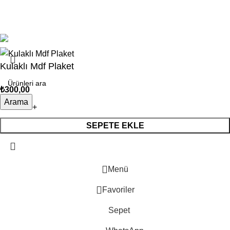
Atalart
2025 Created By
ParsKOD
.
Kulaklı Mdf Plaket
₺
300,00
Arama
SEPETE EKLE
Menü
Favoriler
Sepet