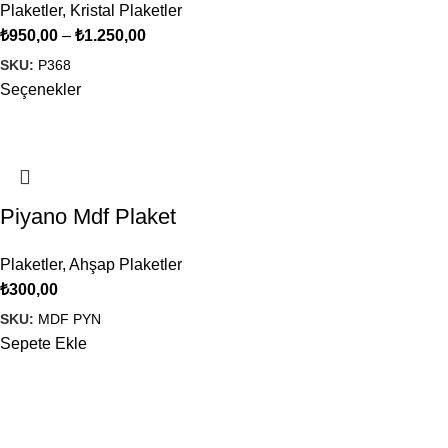
Plaketler
,
Kristal Plaketler
₺
950,00
–
₺
1.250,00
SKU:
P368
Seçenekler
Piyano Mdf Plaket
Plaketler
,
Ahşap Plaketler
₺
300,00
SKU:
MDF PYN
Sepete Ekle
ATALART Etkileşimli Tasarım Merkezi
olarak, yaratıcı
projelerinizi gerçeğe dönüştürmek için buradayız. Görsel
tasarımdan üç boyutlu objelere ve baskı hizmetlerine kadar