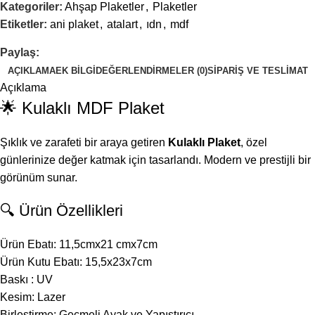
Kategoriler:
Ahşap Plaketler
,
Plaketler
Etiketler:
ani plaket
,
atalart
,
ıdn
,
mdf
Paylaş:
AÇIKLAMA
EK BILGI
DEĞERLENDIRMELER (0)
SIPARIŞ VE TESLIMAT
Açıklama
🌟 Kulaklı MDF Plaket
Şıklık ve zarafeti bir araya getiren
Kulaklı Plaket
, özel
günlerinize değer katmak için tasarlandı. Modern ve prestijli bir
görünüm sunar.
🔍 Ürün Özellikleri
Ürün Ebatı: 11,5cmx21 cmx7cm
Ürün Kutu Ebatı: 15,5x23x7cm
Baskı : UV
Kesim: Lazer
Birleştirme: Geçmeli Ayak ve Yapıştırıcı