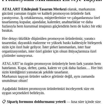
ATALART Etkileşimli Tasarım Merkezi
olarak, markanızın
gücünü yansıtan özgün ve kaliteli promosyon ürünlerle fark
yaratıyoruz. İş ortaklarınıza, müşterilerinize ve çalışanlarınıza özel
tasarlanmış kupalar, ajandalar, kalemler, anahtarlıklar ve daha
fazlasıyla hem kurumsal imajınızı güçlendirin hem de kalıcı bir etki
bırakın.
Her detayı titizlikle düşünülen promosyon ürünlerimiz; yaratıcı
tasarımlar, dayanıklı malzeme ve yüksek baskı kalitesiyle birleşerek
sizin için özel hale geliyor. İster şirket lansmanları, ister fuar
organizasyonları, ister özel günler için olsun ihtiyaçlarınıza özel
çözümler sunuyoruz.
ATALART’ın özgün promosyon ürünleriyle hem fark yaratın hem
hatırlanın. Kupa, defter, çanta, kalem ve çok daha fazlası… Her biri
sizin kimliğinizi yansıtacak şekilde tasarlanır.
Markanızı taşıyan ürünler sadece görünür değil, aynı zamanda
unutulmaz olsun!
Aşağıdaki linkten promosyon ürünlerimizi inceleyerek size en
uygun seçenekleri belirleyin.
📋
Sipariş formunu doldurmanız yeterli
— kısa süre içinde size