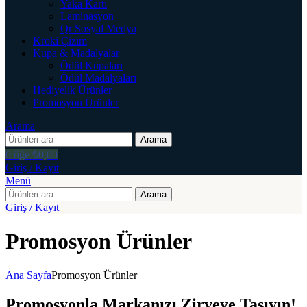
Yaka Kartı
Laminasyon
Qr Sosyal Medya
Kroki Çizim
Kupa & Madalyalar
Ödül Kupaları
Ödül Madalyaları
Hediyelik Ürünler
Promosyon Ürünler
Arama
Arama
0
öğe
₺
0,00
Giriş / Kayıt
Menü
Arama
Giriş / Kayıt
Promosyon Ürünler
Ana Sayfa
Promosyon Ürünler
Promosyonla Markanızı Zirveye Taşıyın!