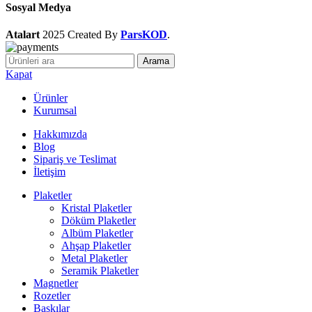
Sosyal Medya
Atalart
2025 Created By
ParsKOD
.
Arama
Kapat
Ürünler
Kurumsal
Hakkımızda
Blog
Sipariş ve Teslimat
İletişim
Plaketler
Kristal Plaketler
Döküm Plaketler
Albüm Plaketler
Ahşap Plaketler
Metal Plaketler
Seramik Plaketler
Magnetler
Rozetler
Baskılar