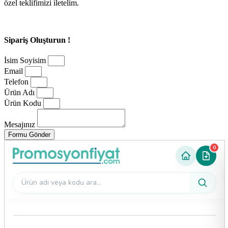
özel teklifimizi iletelim.
Sipariş Oluşturun !
İsim Soyisim
Email
Telefon
Ürün Adı
Ürün Kodu
Mesajınız
Formu Gönder