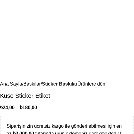
Ana Sayfa
Baskılar
Sticker Baskılar
Ürünlere dön
Kuşe Sticker Etiket
₺
24,00
–
₺
180,00
Siparişinizin ücretsiz kargo ile gönderilebilmesi için en
az
₺
2.000,00
tutarında ürün eklemeniz gerekmektedir.!