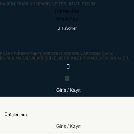
HAKKIMIZDA
BLOG
SIPARIŞ VE TESLIMAT
İLETIŞIM
Hemen Ara
WhatsApp
Favoriler
PLAKETLER
MAGNETLER
ROZETLER
BASKILAR
KROKI ÇIZIM
KUPA & MADALYALAR
HEDIYELIK ÜRÜNLER
PROMOSYON ÜRÜNLER
Giriş / Kayıt
Giriş / Kayıt