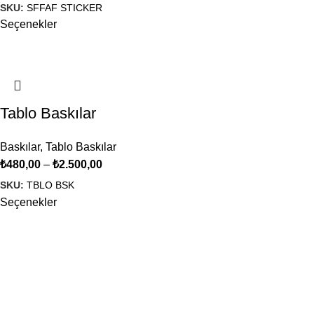
SKU:
SFFAF STICKER
Seçenekler
Tablo Baskılar
Baskılar
,
Tablo Baskılar
₺
480,00
–
₺
2.500,00
SKU:
TBLO BSK
Seçenekler
ATALART Etkileşimli Tasarım Merkezi
olarak, yaratıcı
projelerinizi gerçeğe dönüştürmek için buradayız. Görsel
tasarımdan üç boyutlu objelere ve baskı hizmetlerine kadar
geniş bir yelpazede profesyonel çözümler sunuyoruz
Popüler Kategoriler